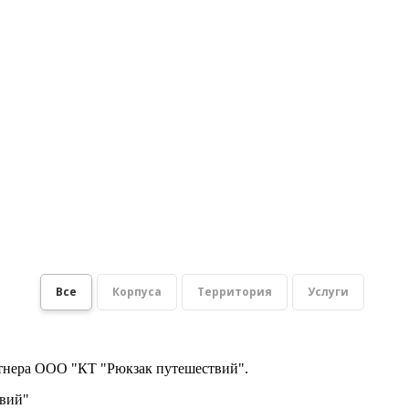
Все
Корпуса
Территория
Услуги
ртнера ООО "КТ "Рюкзак путешествий".
твий"