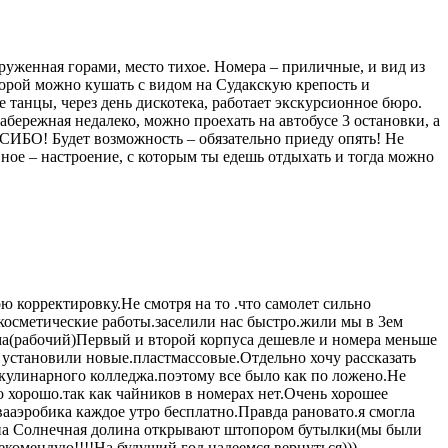
руженная горами, место тихое. Номера – приличные, и вид из
торой можно кушать с видом на Судакскую крепость и
 танцы, через день дискотека, работает экскурсионное бюро.
ережная недалеко, можно проехать на автобусе 3 остановки, а
АСИБО! Будет возможность – обязательно приеду опять! Не
вное – настроение, с которым ты едешь отдыхать и тогда можно
 корректировку.Не смотря на то .что самолет сильно
 косметические работы.заселили нас быстро.жили мы в 3ем
ма(рабочий)Первый и второй корпуса дешевле и номера меньше
я установили новые.пластмассовые.Отдельно хочу рассказать
 кулинарного колледжа.поэтому все было как по ложено.Не
ло хорошо.так как чайников в номерах нет.Очень хорошее
вааэробика каждое утро бесплатно.Правда рановато.я смогла
зина Солнечная долина открывают штопором бутылки(мы были
екомендую!!!!На будущий год надеемся вернуться)))