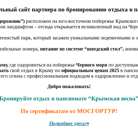
льный сайт партнера по бронированию отдыха в п
дорожник”)
расположен на юго-восточном побережье Крымского
им ландшафтом – отсюда открывается великолепный вид на Черн
тенистый парк, который засажен уникальными эндемичными и э
ртабельные номера,
питание по системе “шведский стол”,
анима
му,
где оздоровиться на побережье
Черного моря
по доступны
вать
свой отдых в Крыму по
официальным ценам 2025
в панси
его сезона с профессиональным подходом к оздоровлению и отд
Добро пожаловать!
Бронируйте отдых в пансионате “Крымская весна
По сертификатам от МОСГОРТУР!
Подробнее здесь⇒