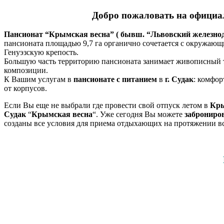
Добро пожаловать на официа
Пансионат “Крымская весна”
( бывш. “Львовский железно
пансионата площадью 9,7 га органично сочетается с окружающ
Генуэзскую крепость.
Большую часть территорию пансионата занимает живописный 
композиции.
К Вашим услугам в
пансионате с питанием
в
г. Судак
: комфо
от корпусов.
Если Вы еще не выбрали где провести свой отпуск летом в
Кры
Судак
“
Крымская весна
“. Уже сегодня Вы можете
заброниро
созданы все условия для приема отдыхающих на протяжении вс