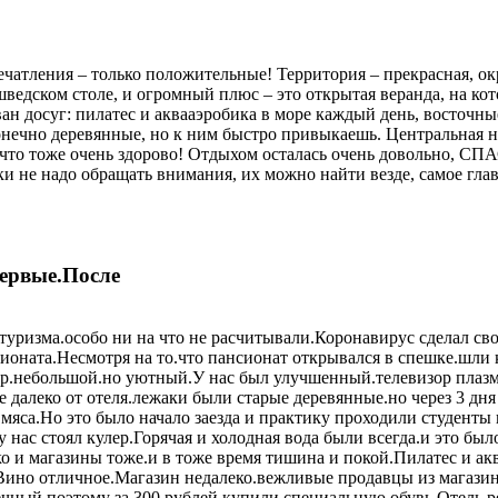
ечатления – только положительные! Территория – прекрасная, ок
ведском столе, и огромный плюс – это открытая веранда, на ко
н досуг: пилатес и аквааэробика в море каждый день, восточные
нечно деревянные, но к ним быстро привыкаешь. Центральная наб
 что тоже очень здорово! Отдыхом осталась очень довольно, СП
тки не надо обращать внимания, их можно найти везде, самое гла
ервые.После
ризма.особо ни на что не расчитывали.Коронавирус сделал свою
нсионата.Несмотря на то.что пансионат открывался в спешке.шли
мер.небольшой.но уютный.У нас был улучшенный.телевизор плаз
е далеко от отеля.лежаки были старые деревянные.но через 3 дн
мяса.Но это было начало заезда и практику проходили студенты
у нас стоял кулер.Горячая и холодная вода были всегда.и это бы
ко и магазины тоже.и в тоже время тишина и покой.Пилатес и ак
ца.Вино отличное.Магазин недалеко.вежливые продавцы из мага
лечный.поэтому за 300 рублей купили специальную обувь.Отель р