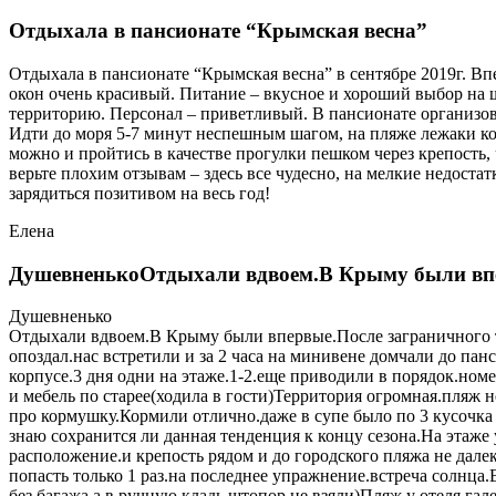
Отдыхала в пансионате “Крымская весна”
Отдыхала в пансионате “Крымская весна” в сентябре 2019г. Вп
окон очень красивый. Питание – вкусное и хороший выбор на ш
территорию. Персонал – приветливый. В пансионате организова
Идти до моря 5-7 минут неспешным шагом, на пляже лежаки ко
можно и пройтись в качестве прогулки пешком через крепость,
верьте плохим отзывам – здесь все чудесно, на мелкие недоста
зарядиться позитивом на весь год!
Елена
ДушевненькоОтдыхали вдвоем.В Крыму были вп
Душевненько
Отдыхали вдвоем.В Крыму были впервые.После заграничного ту
опоздал.нас встретили и за 2 часа на минивене домчали до па
корпусе.3 дня одни на этаже.1-2.еще приводили в порядок.но
и мебель по старее(ходила в гости)Территория огромная.пляж н
про кормушку.Кормили отлично.даже в супе было по 3 кусочка 
знаю сохранится ли данная тенденция к концу сезона.На этаже 
расположение.и крепость рядом и до городского пляжа не дале
попасть только 1 раз.на последнее упражнение.встреча солн
без багажа.а в ручную кладь штопор не взяли)Пляж у отеля га